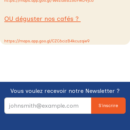
https://maps.app.goo.gl/Vev2G8BzS6FMD9jc6
OU déguster nos cafés ?
https://maps.app.goo.gl/CZC6cizB4kcuzqie9
Vous voulez recevoir notre Newsletter ?
S'inscrire