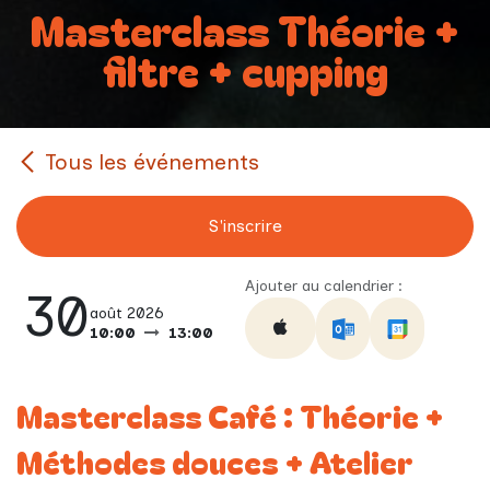
Masterclass Théorie +
filtre + cupping
Tous les événements
S'inscrire
Ajouter au calendrier :
30
août 2026
10:00
13:00
Masterclass Café : Théorie +
Méthodes douces + Atelier