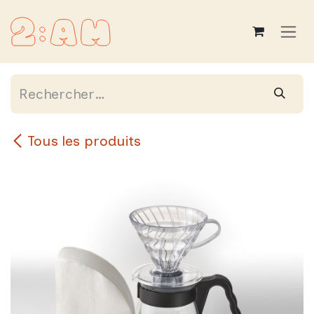
Se rendre au contenu
Tous les produits