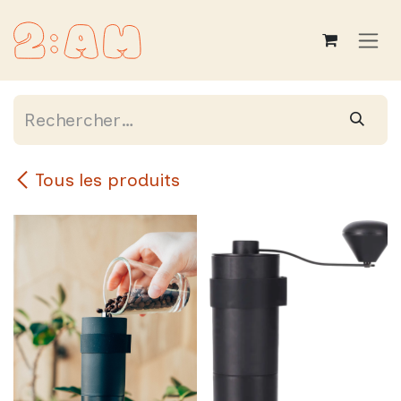
Se rendre au contenu
Tous les produits