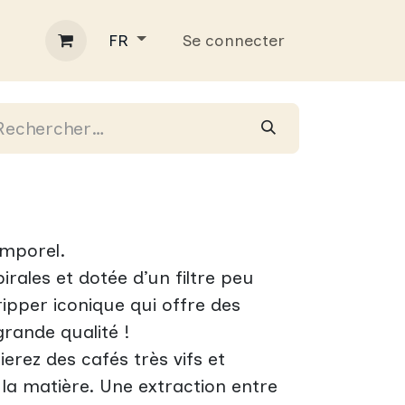
rcial
Contact
Se connecter
Blog
FR
emporel.
rales et dotée d’un filtre peu
ripper iconique qui offre des
grande qualité !
erez des cafés très vifs et
la matière. Une extraction entre