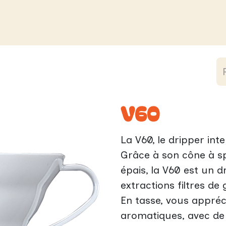
tique
Nous
école de café
Comme
V60
La V60, le dripper int
Grâce à son cône à spi
épais, la V60 est un d
extractions filtres de 
En tasse, vous appréci
aromatiques, avec de 