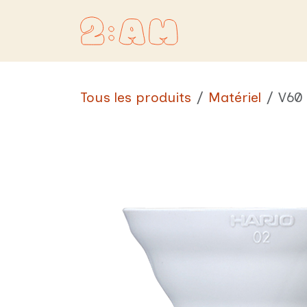
Se rendre au contenu
Accueil
Bou
Tous les produits
Matériel
V60